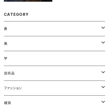
CATEGORY
食
調味料
美
加工品
ジュース
ヘアケア
学
ジュース
野菜
野菜
化粧品
芸術品
果物
皿
ファッション
木
Tシャツ
雑貨