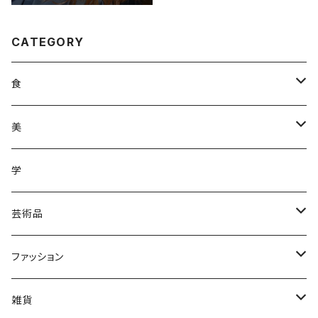
CATEGORY
食
調味料
美
加工品
ジュース
ヘアケア
学
ジュース
野菜
野菜
化粧品
芸術品
果物
皿
ファッション
木
Tシャツ
雑貨