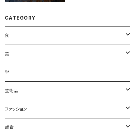
CATEGORY
食
調味料
美
加工品
ジュース
ヘアケア
学
ジュース
野菜
野菜
化粧品
芸術品
果物
皿
ファッション
木
Tシャツ
雑貨