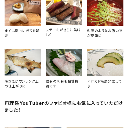
ステーキがさらに美味
まずは塩おにぎりを是
料亭のようなお吸い物
しく
非
が簡単に
焼き魚がワンランク上
白身の刺身も相性抜
アボカドも是非試して
の仕上がりに
群です！
♪
料理系YouTuberのファビオ様にも気に入っていただけ
ました！