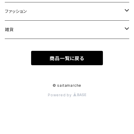
果物
皿
ファッション
木
Tシャツ
雑貨
キーホルダー
商品一覧に戻る
ステッカーシール
© saitamarche
Powered by