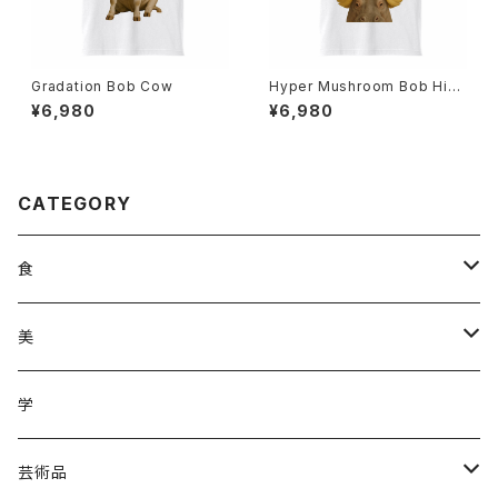
Gradation Bob Cow
Hyper Mushroom Bob Hip
popotamus
¥6,980
¥6,980
CATEGORY
食
調味料
美
加工品
ジュース
ヘアケア
学
ジュース
野菜
野菜
化粧品
芸術品