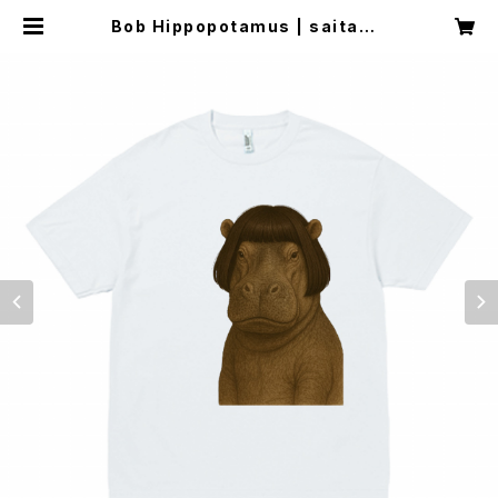
Bob Hippopotamus | saitama
rche