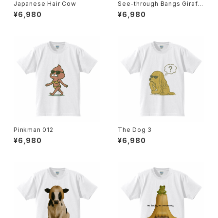
Japanese Hair Cow
See-through Bangs Giraff
e
¥6,980
¥6,980
Pinkman 012
The Dog 3
¥6,980
¥6,980