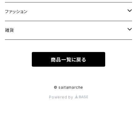
果物
皿
ファッション
木
Tシャツ
雑貨
キーホルダー
商品一覧に戻る
ステッカーシール
© saitamarche
Powered by