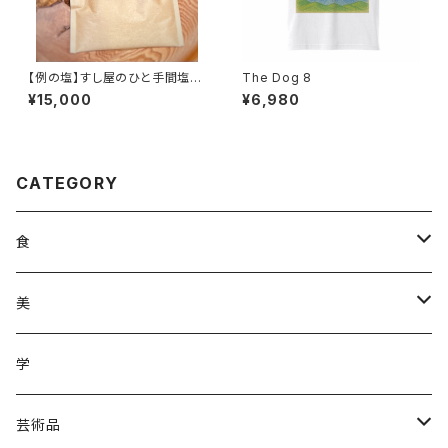
【例の塩】すし屋のひと手間塩10
The Dog 8
00gレターパック対応品
¥15,000
¥6,980
CATEGORY
食
調味料
美
加工品
ジュース
ヘアケア
学
ジュース
野菜
野菜
化粧品
芸術品