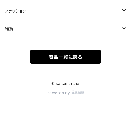
果物
皿
ファッション
木
Tシャツ
雑貨
キーホルダー
商品一覧に戻る
ステッカーシール
© saitamarche
Powered by