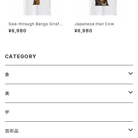
See-through Bangs Giraff
Japanese Hair Cow
e
¥6,980
¥6,980
CATEGORY
食
調味料
美
加工品
ジュース
ヘアケア
学
ジュース
野菜
野菜
化粧品
芸術品