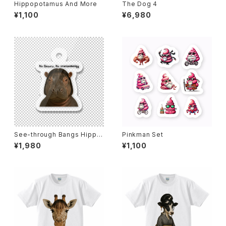
Hippopotamus And More
The Dog 4
¥1,100
¥6,980
See-through Bangs Hippo
Pinkman Set
potamus
¥1,980
¥1,100