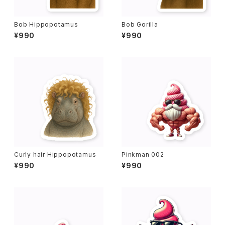
Bob Hippopotamus
Bob Gorilla
¥990
¥990
Curly hair Hippopotamus
Pinkman 002
¥990
¥990