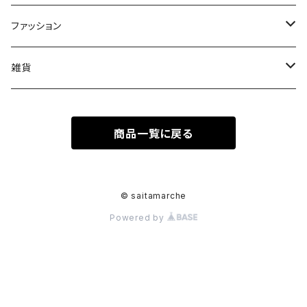
果物
皿
ファッション
木
Tシャツ
雑貨
キーホルダー
商品一覧に戻る
ステッカーシール
© saitamarche
Powered by