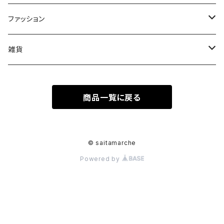
果物
皿
ファッション
木
Tシャツ
雑貨
キーホルダー
商品一覧に戻る
ステッカーシール
© saitamarche
Powered by