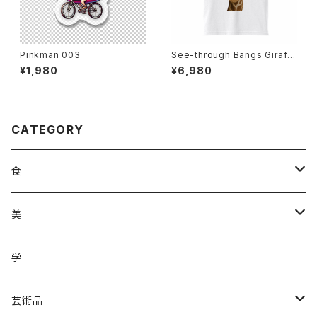
Pinkman 003
See-through Bangs Giraff
e
¥1,980
¥6,980
CATEGORY
食
調味料
美
加工品
ジュース
ヘアケア
学
ジュース
野菜
野菜
化粧品
芸術品