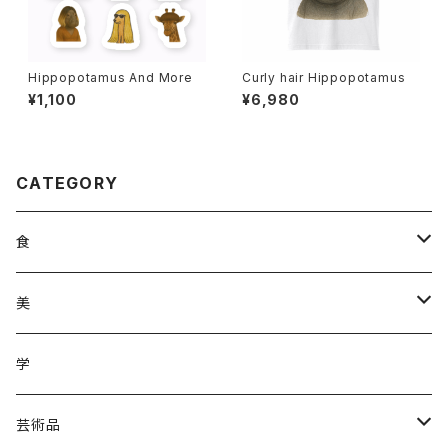
Hippopotamus And More
Curly hair Hippopotamus
¥1,100
¥6,980
CATEGORY
食
調味料
美
加工品
ジュース
ヘアケア
学
ジュース
野菜
野菜
化粧品
芸術品