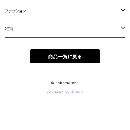
果物
皿
ファッション
木
Tシャツ
雑貨
キーホルダー
商品一覧に戻る
ステッカーシール
© saitamarche
Powered by