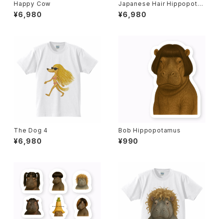
Happy Cow
Japanese Hair Hippopota
mus
¥6,980
¥6,980
The Dog 4
Bob Hippopotamus
¥6,980
¥990