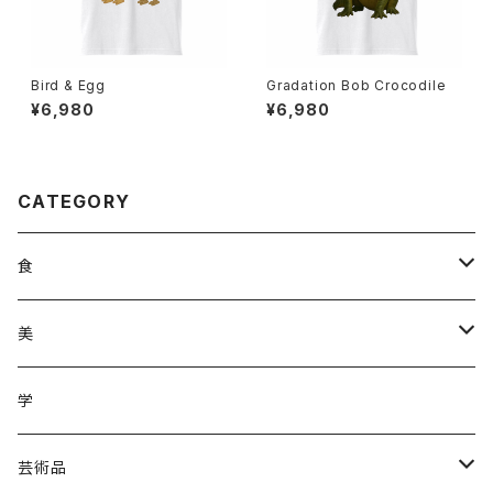
Bird & Egg
Gradation Bob Crocodile
¥6,980
¥6,980
CATEGORY
食
調味料
美
加工品
ジュース
ヘアケア
学
ジュース
野菜
野菜
化粧品
芸術品