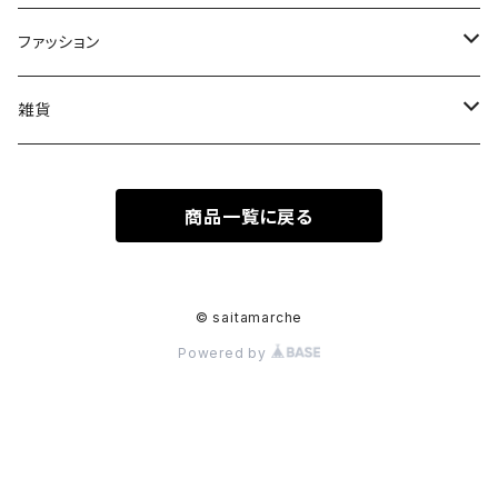
果物
皿
ファッション
木
Tシャツ
雑貨
キーホルダー
商品一覧に戻る
ステッカーシール
© saitamarche
Powered by