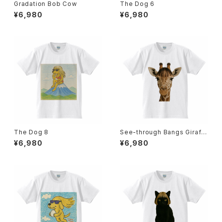
Gradation Bob Cow
The Dog 6
¥6,980
¥6,980
The Dog 8
See-through Bangs Giraff
e
¥6,980
¥6,980