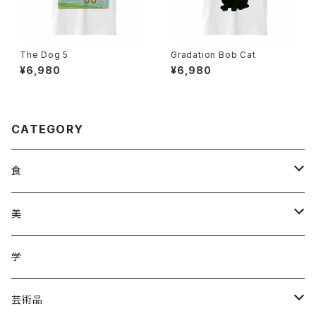
The Dog 5
Gradation Bob Cat
¥6,980
¥6,980
CATEGORY
食
調味料
美
加工品
ジュース
ヘアケア
学
ジュース
野菜
野菜
化粧品
芸術品