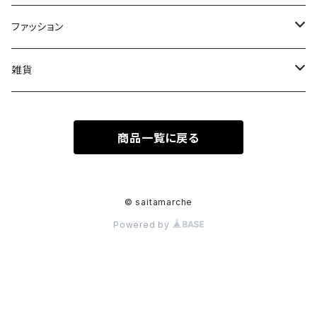
果物
皿
ファッション
木
Tシャツ
雑貨
キーホルダー
商品一覧に戻る
ステッカーシール
© saitamarche
Powered by