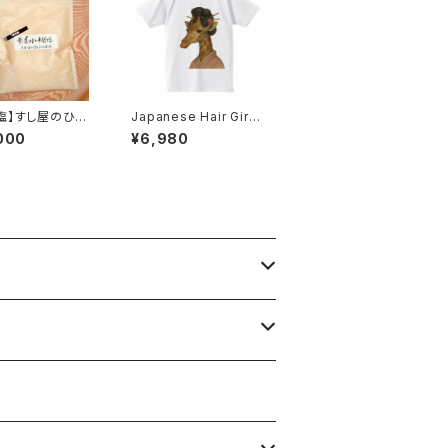
塩】すし屋のひと
Japanese Hair Giraf
1000gレターパ
fe
000
¥6,980
応品