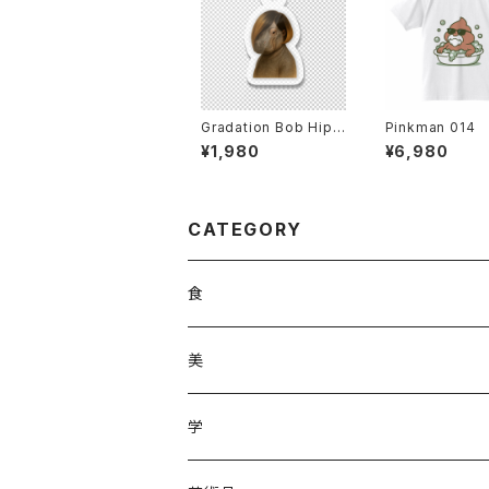
Gradation Bob Hipp
Pinkman 014
opotamus
¥1,980
¥6,980
CATEGORY
食
調味料
美
加工品
ジュース
ヘアケア
学
ジュース
野菜