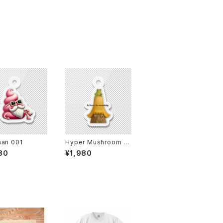
man 001
Hyper Mushroom B
ob Hippopotamus
80
¥1,980