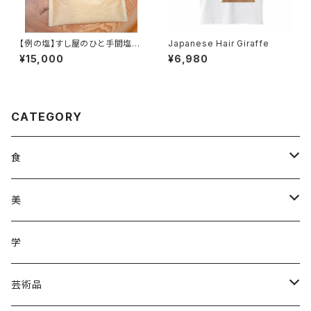
【例の塩】すし屋のひと手間塩10
Japanese Hair Giraffe
00gレターパック対応品
¥15,000
¥6,980
CATEGORY
食
調味料
美
加工品
ジュース
ヘアケア
学
ジュース
野菜
野菜
化粧品
芸術品