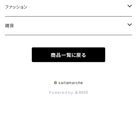
果物
皿
ファッション
木
Tシャツ
雑貨
キーホルダー
商品一覧に戻る
ステッカーシール
© saitamarche
Powered by