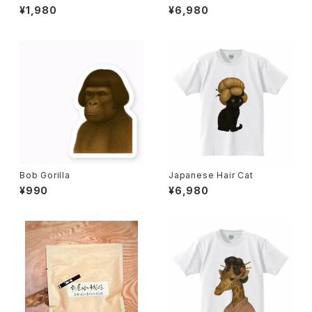
mus
¥1,980
¥6,980
Bob Gorilla
Japanese Hair Cat
¥990
¥6,980