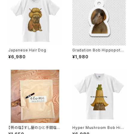
Japanese Hair Dog
Gradation Bob Hippopota
mus
¥6,980
¥1,980
【例の塩】すし屋のひと手間塩10
Hyper Mushroom Bob Hip
0gスマートレター対応品
popotamus