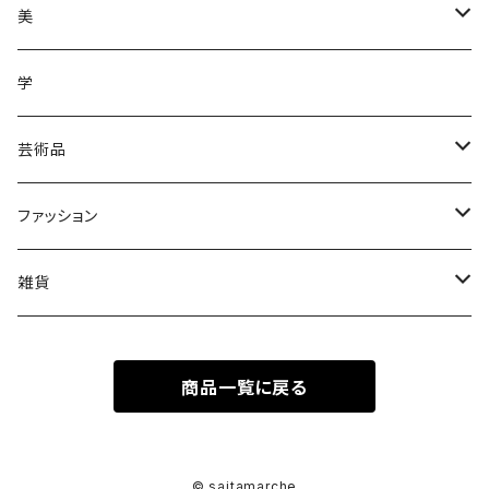
調味料
美
加工品
ジュース
ヘアケア
学
ジュース
野菜
野菜
化粧品
芸術品
果物
皿
ファッション
木
Tシャツ
雑貨
キーホルダー
商品一覧に戻る
ステッカーシール
© saitamarche