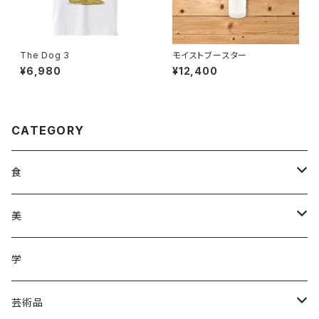
The Dog 3
モイストブースター
¥6,980
¥12,400
CATEGORY
食
調味料
美
加工品
ジュース
ヘアケア
学
ジュース
野菜
野菜
化粧品
芸術品