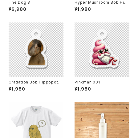
The Dog 8
Hyper Mushroom Bob Hip
popotamus
¥6,980
¥1,980
Gradation Bob Hippopota
Pinkman 001
mus
¥1,980
¥1,980