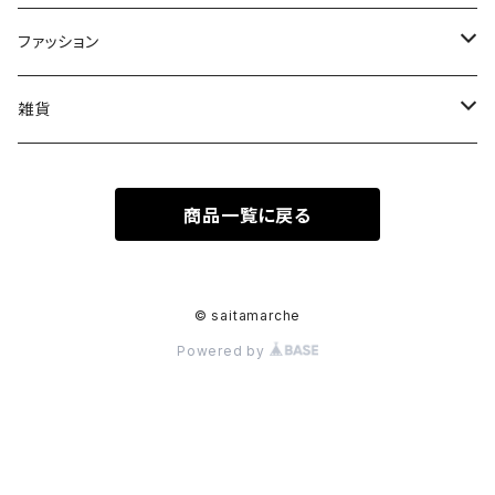
果物
皿
ファッション
木
Tシャツ
雑貨
キーホルダー
商品一覧に戻る
ステッカーシール
© saitamarche
Powered by